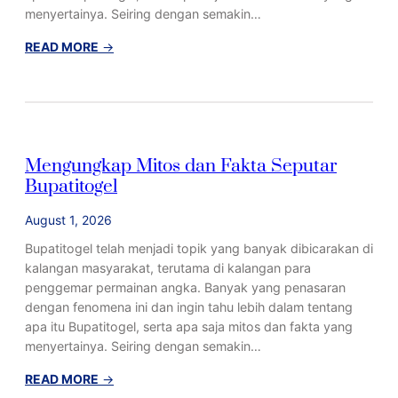
n
Q
menyertainya. Seiring dengan semakin…
t
Q
u
:
:
READ MORE
→
k
T
M
B
e
e
e
m
n
r
p
g
m
a
u
Mengungkap Mitos dan Fakta Seputar
a
t
n
Bupatitogel
i
T
g
n
e
k
August 1, 2026
P
r
a
o
b
p
Bupatitogel telah menjadi topik yang banyak dibicarakan di
k
a
M
kalangan masyarakat, terutama di kalangan para
e
i
i
penggemar permainan angka. Banyak yang penasaran
r
k
t
dengan fenomena ini dan ingin tahu lebih dalam tentang
u
o
apa itu Bupatitogel, serta apa saja mitos dan fakta yang
n
s
menyertainya. Seiring dengan semakin…
t
d
u
a
:
READ MORE
→
k
n
M