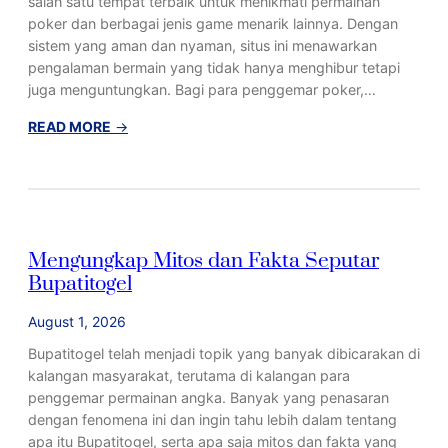
salah satu tempat terbaik untuk menikmati permainan
e
i
d
poker dan berbagai jenis game menarik lainnya. Dengan
r
k
a
sistem yang aman dan nyaman, situs ini menawarkan
u
r
pengalaman bermain yang tidak hanya menghibur tetapi
n
Q
juga menguntungkan. Bagi para penggemar poker,…
t
Q
u
:
:
READ MORE
→
k
T
M
B
e
e
e
m
n
r
p
g
m
a
e
Mengungkap Mitos dan Fakta Seputar
a
t
n
Bupatitogel
i
T
a
n
e
l
August 1, 2026
P
r
B
o
b
a
Bupatitogel telah menjadi topik yang banyak dibicarakan di
k
a
n
kalangan masyarakat, terutama di kalangan para
e
i
d
penggemar permainan angka. Banyak yang penasaran
r
k
a
dengan fenomena ini dan ingin tahu lebih dalam tentang
u
r
apa itu Bupatitogel, serta apa saja mitos dan fakta yang