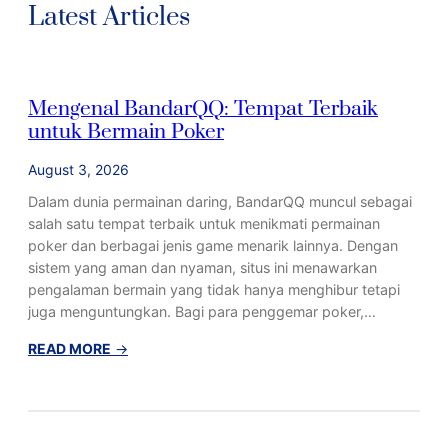
Latest Articles
Mengenal BandarQQ: Tempat Terbaik
untuk Bermain Poker
August 3, 2026
Dalam dunia permainan daring, BandarQQ muncul sebagai
salah satu tempat terbaik untuk menikmati permainan
poker dan berbagai jenis game menarik lainnya. Dengan
sistem yang aman dan nyaman, situs ini menawarkan
pengalaman bermain yang tidak hanya menghibur tetapi
juga menguntungkan. Bagi para penggemar poker,…
:
READ MORE
→
M
e
n
g