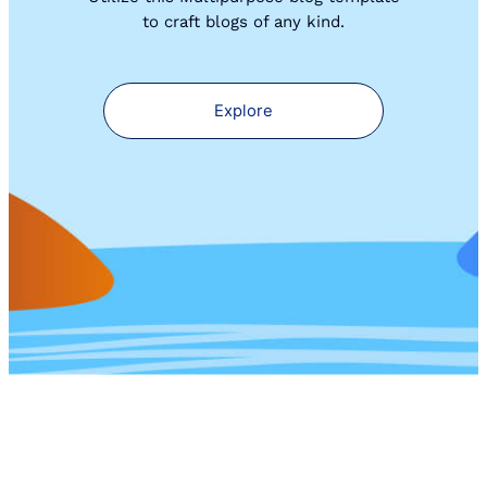
to craft blogs of any kind.
Explore