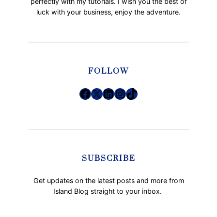
perfectly with my tutorials. I wish you the best of
e
luck with your business, enjoy the adventure.
p
u
t
a
r
B
FOLLOW
u
p
Facebook
X
LinkedIn
Instagram
TikTok
a
t
i
t
o
g
SUBSCRIBE
e
l
Get updates on the latest posts and more from
Island Blog straight to your inbox.