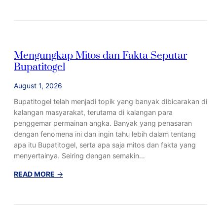
B
F
e
e
a
n
r
k
g
m
t
u
Mengungkap Mitos dan Fakta Seputar
a
a
n
Bupatitogel
i
S
g
n
e
k
August 1, 2026
P
p
a
o
u
p
Bupatitogel telah menjadi topik yang banyak dibicarakan di
k
t
M
kalangan masyarakat, terutama di kalangan para
e
a
i
penggemar permainan angka. Banyak yang penasaran
r
r
t
dengan fenomena ini dan ingin tahu lebih dalam tentang
B
o
apa itu Bupatitogel, serta apa saja mitos dan fakta yang
u
s
menyertainya. Seiring dengan semakin…
p
d
a
a
:
READ MORE
→
t
n
M
i
F
e
t
a
n
o
k
g