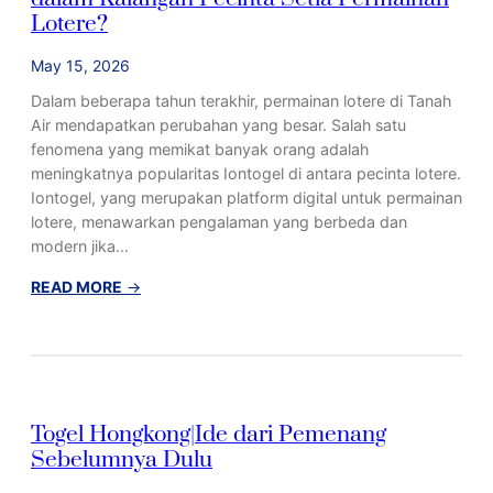
D
t
b
Lotere?
a
u
e
May 15, 2026
p
k
r
a
a
h
Dalam beberapa tahun terakhir, permainan lotere di Tanah
t
n
a
Air mendapatkan perubahan yang besar. Salah satu
M
S
s
fenomena yang memikat banyak orang adalah
e
l
i
meningkatnya popularitas Iontogel di antara pecinta lotere.
n
o
l
Iontogel, yang merupakan platform digital untuk permainan
d
t
a
lotere, menawarkan pengalaman yang berbeda dan
a
D
n
modern jika…
t
e
M
a
m
e
:
READ MORE
→
n
o
m
A
g
n
i
p
k
s
l
a
a
t
i
a
n
r
h
l
Togel Hongkong|Ide dari Pemenang
P
a
S
a
r
s
l
Sebelumnya Dulu
s
o
i
o
a