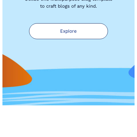
to craft blogs of any kind.
Explore