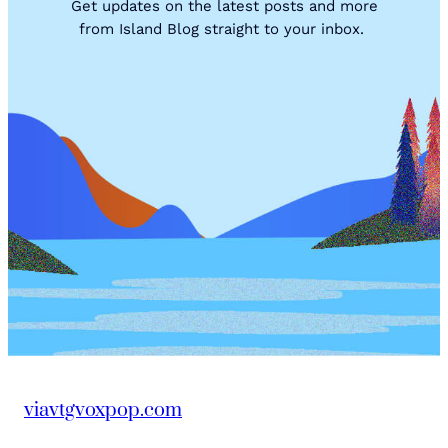
Get updates on the latest posts and more
from Island Blog straight to your inbox.
viavtgvoxpop.com