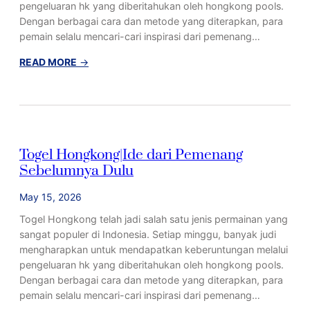
i
a
i
n
pengeluaran hk yang diberitahukan oleh hongkong pools.
t
n
k
g
Dengan berbagai cara dan metode yang diterapkan, para
g
e
|
pemain selalu mencari-cari inspirasi dari pemenang…
k
n
I
a
:
READ MORE
→
a
d
n
T
l
e
P
o
d
d
r
g
a
a
o
e
l
r
f
l
a
i
Togel Hongkong|Ide dari Pemenang
i
H
m
P
Sebelumnya Dulu
t
o
K
e
n
a
m
May 15, 2026
g
l
e
k
a
n
Togel Hongkong telah jadi salah satu jenis permainan yang
o
n
a
sangat populer di Indonesia. Setiap minggu, banyak judi
n
g
n
mengharapkan untuk mendapatkan keberuntungan melalui
g
a
g
pengeluaran hk yang diberitahukan oleh hongkong pools.
|
n
S
Dengan berbagai cara dan metode yang diterapkan, para
I
P
e
pemain selalu mencari-cari inspirasi dari pemenang…
d
e
b