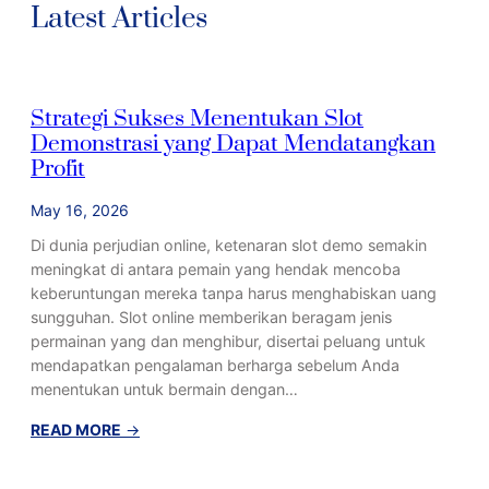
Latest Articles
Strategi Sukses Menentukan Slot
Demonstrasi yang Dapat Mendatangkan
Profit
May 16, 2026
Di dunia perjudian online, ketenaran slot demo semakin
meningkat di antara pemain yang hendak mencoba
keberuntungan mereka tanpa harus menghabiskan uang
sungguhan. Slot online memberikan beragam jenis
permainan yang dan menghibur, disertai peluang untuk
mendapatkan pengalaman berharga sebelum Anda
menentukan untuk bermain dengan…
:
READ MORE
→
S
t