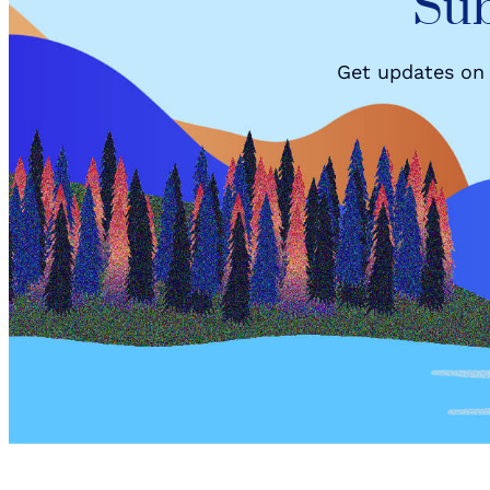
Sub
Get updates on 