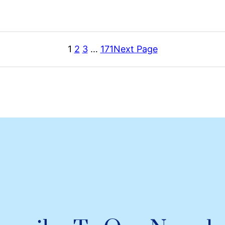
Panduan
Lengkap
untuk
Memahami
Konsep
1
2
3
…
171
Next Page
Rubah
4D