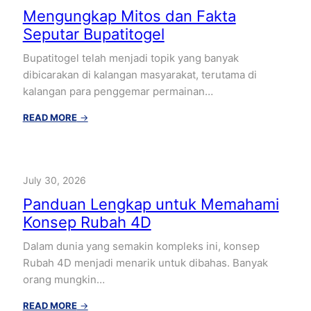
Bermain
Mengungkap Mitos dan Fakta
Poker
Seputar Bupatitogel
Bupatitogel telah menjadi topik yang banyak
dibicarakan di kalangan masyarakat, terutama di
kalangan para penggemar permainan…
:
READ MORE
→
Mengungkap
Mitos
dan
Fakta
July 30, 2026
Seputar
Bupatitogel
Panduan Lengkap untuk Memahami
Konsep Rubah 4D
Dalam dunia yang semakin kompleks ini, konsep
Rubah 4D menjadi menarik untuk dibahas. Banyak
orang mungkin…
:
READ MORE
→