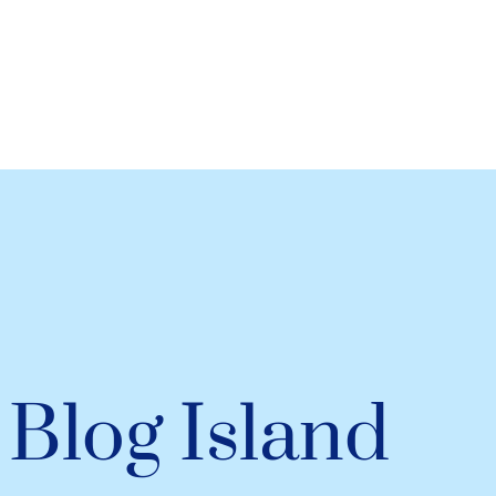
Blog Island