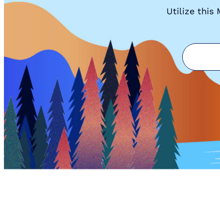
Utilize this