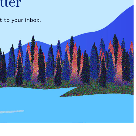
tter
t to your inbox.