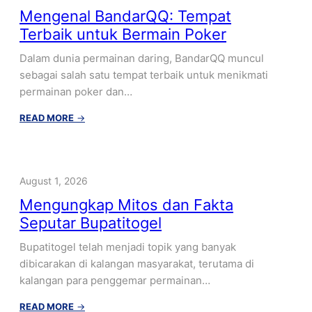
Bermain
Mengenal BandarQQ: Tempat
Poker
Terbaik untuk Bermain Poker
Dalam dunia permainan daring, BandarQQ muncul
sebagai salah satu tempat terbaik untuk menikmati
permainan poker dan…
:
READ MORE
→
Mengenal
BandarQQ:
Tempat
Terbaik
August 1, 2026
untuk
Bermain
Mengungkap Mitos dan Fakta
Poker
Seputar Bupatitogel
Bupatitogel telah menjadi topik yang banyak
dibicarakan di kalangan masyarakat, terutama di
kalangan para penggemar permainan…
:
READ MORE
→