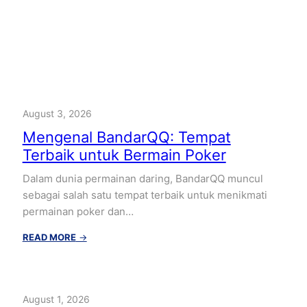
August 3, 2026
Mengenal BandarQQ: Tempat
Terbaik untuk Bermain Poker
Dalam dunia permainan daring, BandarQQ muncul
sebagai salah satu tempat terbaik untuk menikmati
permainan poker dan…
:
READ MORE
→
Mengenal
BandarQQ:
Tempat
Terbaik
August 1, 2026
untuk