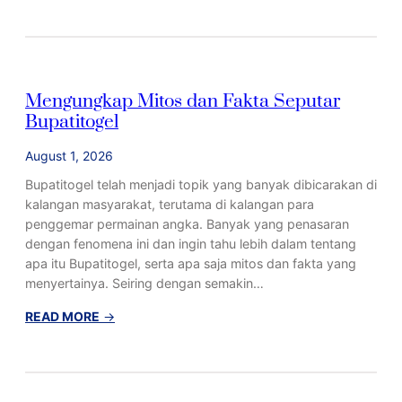
B
F
e
e
a
n
r
k
g
m
t
u
Mengungkap Mitos dan Fakta Seputar
a
a
n
Bupatitogel
i
S
g
n
e
k
August 1, 2026
P
p
a
o
u
p
Bupatitogel telah menjadi topik yang banyak dibicarakan di
k
t
M
kalangan masyarakat, terutama di kalangan para
e
a
i
penggemar permainan angka. Banyak yang penasaran
r
r
t
dengan fenomena ini dan ingin tahu lebih dalam tentang
B
o
apa itu Bupatitogel, serta apa saja mitos dan fakta yang
u
s
menyertainya. Seiring dengan semakin…
p
d
a
a
:
READ MORE
→
t
n
M
i
F
e
t
a
n
o
k
g