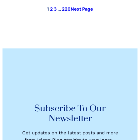
g
t
u
1
2
3
…
220
Next Page
e
a
n
l
S
g
e
k
p
a
u
p
t
M
a
i
r
t
B
o
u
s
p
d
a
a
t
n
i
F
Subscribe To Our
t
a
o
k
Newsletter
g
t
e
a
Get updates on the latest posts and more
l
S
from Island Blog straight to your inbox.