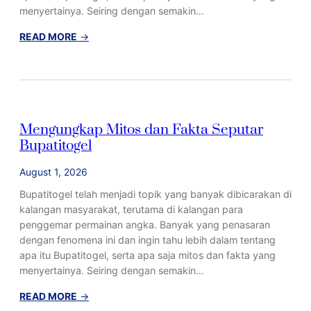
n
Q
menyertainya. Seiring dengan semakin…
t
Q
u
:
:
READ MORE
→
k
T
M
B
e
e
e
m
n
r
p
g
m
a
u
Mengungkap Mitos dan Fakta Seputar
a
t
n
Bupatitogel
i
T
g
n
e
k
August 1, 2026
P
r
a
o
b
p
Bupatitogel telah menjadi topik yang banyak dibicarakan di
k
a
M
kalangan masyarakat, terutama di kalangan para
e
i
i
penggemar permainan angka. Banyak yang penasaran
r
k
t
dengan fenomena ini dan ingin tahu lebih dalam tentang
u
o
apa itu Bupatitogel, serta apa saja mitos dan fakta yang
n
s
menyertainya. Seiring dengan semakin…
t
d
u
a
:
READ MORE
→
k
n
M