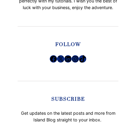
perfectly with my tutorials. I wish you the best of
e
luck with your business, enjoy the adventure.
p
u
t
a
r
B
FOLLOW
u
p
Facebook
X
LinkedIn
Instagram
TikTok
a
t
i
t
o
g
SUBSCRIBE
e
l
Get updates on the latest posts and more from
Island Blog straight to your inbox.