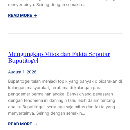
n
Q
menyertainya. Seiring dengan semakin…
t
Q
u
:
:
READ MORE
→
k
T
M
B
e
e
e
m
n
r
p
g
m
a
u
Mengungkap Mitos dan Fakta Seputar
a
t
n
Bupatitogel
i
T
g
n
e
k
August 1, 2026
P
r
a
o
b
p
Bupatitogel telah menjadi topik yang banyak dibicarakan di
k
a
M
kalangan masyarakat, terutama di kalangan para
e
i
i
penggemar permainan angka. Banyak yang penasaran
r
k
t
dengan fenomena ini dan ingin tahu lebih dalam tentang
u
o
apa itu Bupatitogel, serta apa saja mitos dan fakta yang
n
s
menyertainya. Seiring dengan semakin…
t
d
u
a
:
READ MORE
→
k
n
M