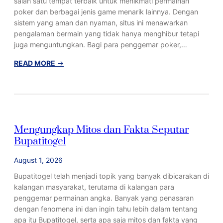
salah satu tempat terbaik untuk menikmati permainan
e
i
d
poker dan berbagai jenis game menarik lainnya. Dengan
r
k
a
sistem yang aman dan nyaman, situs ini menawarkan
u
r
pengalaman bermain yang tidak hanya menghibur tetapi
n
Q
juga menguntungkan. Bagi para penggemar poker,…
t
Q
u
:
:
READ MORE
→
k
T
M
B
e
e
e
m
n
r
p
g
m
a
e
Mengungkap Mitos dan Fakta Seputar
a
t
n
Bupatitogel
i
T
a
n
e
l
August 1, 2026
P
r
B
o
b
a
Bupatitogel telah menjadi topik yang banyak dibicarakan di
k
a
n
kalangan masyarakat, terutama di kalangan para
e
i
d
penggemar permainan angka. Banyak yang penasaran
r
k
a
dengan fenomena ini dan ingin tahu lebih dalam tentang
u
r
apa itu Bupatitogel, serta apa saja mitos dan fakta yang