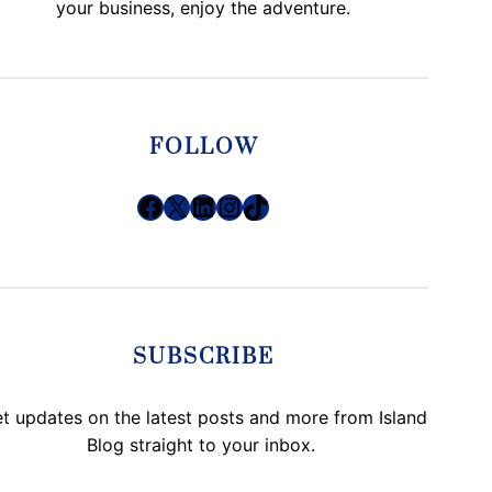
your business, enjoy the adventure.
FOLLOW
Facebook
X
LinkedIn
Instagram
TikTok
SUBSCRIBE
t updates on the latest posts and more from Island
Blog straight to your inbox.