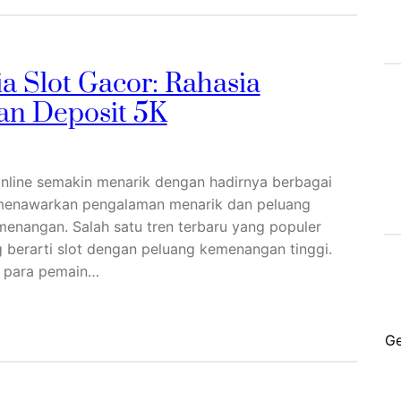
ia Slot Gacor: Rahasia
an Deposit 5K
online semakin menarik dengan hadirnya berbagai
 menawarkan pengalaman menarik dan peluang
menangan. Salah satu tren terbaru yang populer
g berarti slot dengan peluang kemenangan tinggi.
i para pemain…
Ge