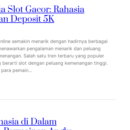
ia Slot Gacor: Rahasia
an Deposit 5K
online semakin menarik dengan hadirnya berbagai
 menawarkan pengalaman menarik dan peluang
menangan. Salah satu tren terbaru yang populer
g berarti slot dengan peluang kemenangan tinggi.
i para pemain…
hasia di Dalam