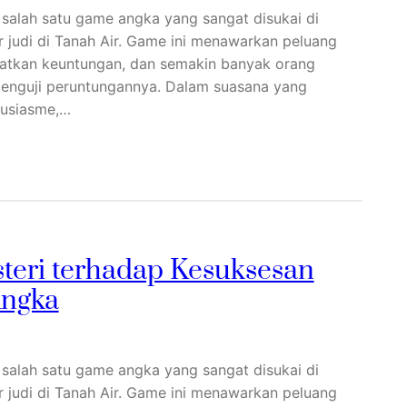
 salah satu game angka yang sangat disukai di
 judi di Tanah Air. Game ini menawarkan peluang
atkan keuntungan, dan semakin banyak orang
enguji peruntungannya. Dalam suasana yang
tusiasme,…
teri terhadap Kesuksesan
Angka
 salah satu game angka yang sangat disukai di
 judi di Tanah Air. Game ini menawarkan peluang