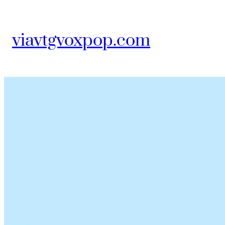
Skip
to
viavtgvoxpop.com
content