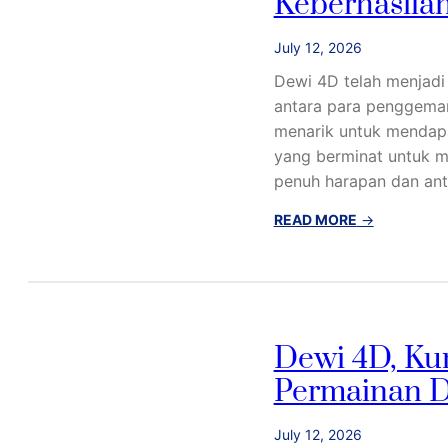
Keberhasila
D
i
h
e
D
a
July 12, 2026
p
u
s
o
n
Dewi 4D telah menjadi
i
s
i
antara para penggemar
a
i
a
S
menarik untuk mendap
t
S
u
yang berminat untuk m
5
l
k
penuh harapan dan an
K
o
s
t
e
:
READ MORE
→
G
s
D
a
d
e
c
e
w
o
n
i
r
g
4
:
a
Dewi 4D, Kun
D
R
n
:
Permainan D
a
D
R
h
e
a
a
July 12, 2026
p
h
s