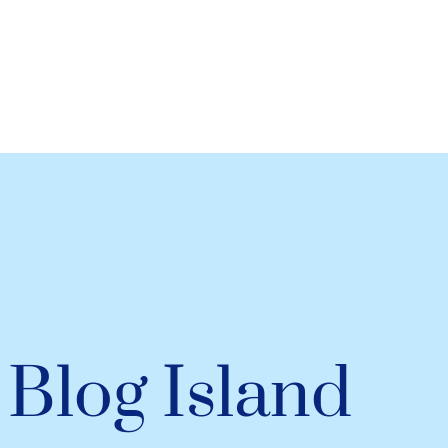
Blog Island