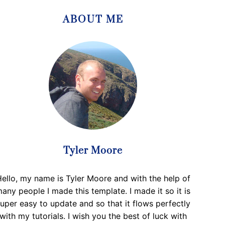
ABOUT ME
Tyler Moore
ello, my name is Tyler Moore and with the help of
any people I made this template. I made it so it is
uper easy to update and so that it flows perfectly
with my tutorials. I wish you the best of luck with