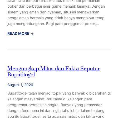
salah satu tempat terbaik untuk menikmati permainan
e
i
d
poker dan berbagai jenis game menarik lainnya. Dengan
r
k
a
sistem yang aman dan nyaman, situs ini menawarkan
u
r
pengalaman bermain yang tidak hanya menghibur tetapi
n
Q
juga menguntungkan. Bagi para penggemar poker,…
t
Q
u
:
:
READ MORE
→
k
T
M
B
e
e
e
m
n
r
p
g
m
a
e
Mengungkap Mitos dan Fakta Seputar
a
t
n
Bupatitogel
i
T
a
n
e
l
August 1, 2026
P
r
B
o
b
a
Bupatitogel telah menjadi topik yang banyak dibicarakan di
k
a
n
kalangan masyarakat, terutama di kalangan para
e
i
d
penggemar permainan angka. Banyak yang penasaran
r
k
a
dengan fenomena ini dan ingin tahu lebih dalam tentang
u
r
apa itu Bupatitogel, serta apa saja mitos dan fakta yang