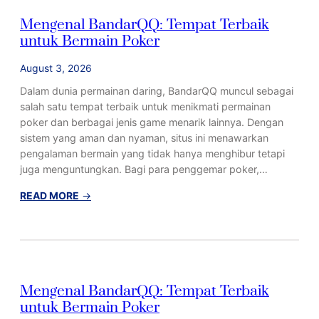
e
Mengenal BandarQQ: Tempat Terbaik
n
untuk Bermain Poker
a
l
August 3, 2026
B
a
Dalam dunia permainan daring, BandarQQ muncul sebagai
n
salah satu tempat terbaik untuk menikmati permainan
d
poker dan berbagai jenis game menarik lainnya. Dengan
a
sistem yang aman dan nyaman, situs ini menawarkan
r
pengalaman bermain yang tidak hanya menghibur tetapi
Q
juga menguntungkan. Bagi para penggemar poker,…
Q
:
:
READ MORE
→
T
M
e
e
m
n
p
g
a
e
Mengenal BandarQQ: Tempat Terbaik
t
n
untuk Bermain Poker
T
a