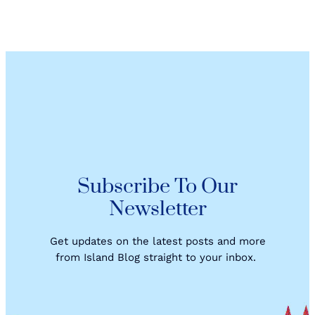
Subscribe To Our
Newsletter
Get updates on the latest posts and more
from Island Blog straight to your inbox.