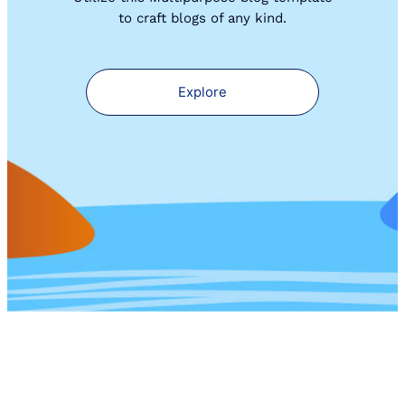
to craft blogs of any kind.
Explore