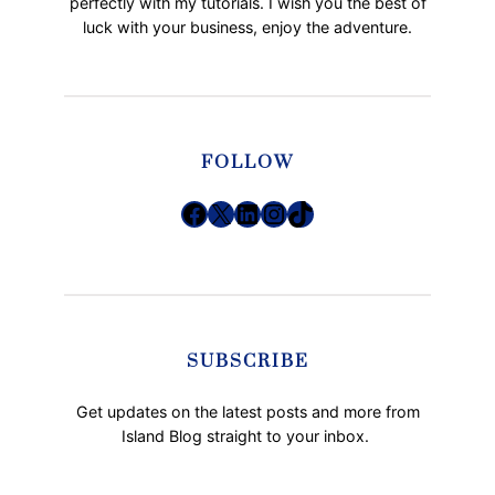
perfectly with my tutorials. I wish you the best of
e
luck with your business, enjoy the adventure.
p
u
t
a
r
B
FOLLOW
u
p
Facebook
X
LinkedIn
Instagram
TikTok
a
t
i
t
o
g
SUBSCRIBE
e
l
Get updates on the latest posts and more from
Island Blog straight to your inbox.