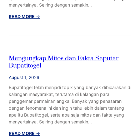
n
Q
menyertainya. Seiring dengan semakin…
t
Q
u
:
:
READ MORE
→
k
T
M
B
e
e
e
m
n
r
p
g
m
a
u
Mengungkap Mitos dan Fakta Seputar
a
t
n
Bupatitogel
i
T
g
n
e
k
August 1, 2026
P
r
a
o
b
p
Bupatitogel telah menjadi topik yang banyak dibicarakan di
k
a
M
kalangan masyarakat, terutama di kalangan para
e
i
i
penggemar permainan angka. Banyak yang penasaran
r
k
t
dengan fenomena ini dan ingin tahu lebih dalam tentang
u
o
apa itu Bupatitogel, serta apa saja mitos dan fakta yang
n
s
menyertainya. Seiring dengan semakin…
t
d
u
a
:
READ MORE
→
k
n
M