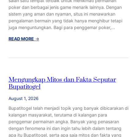
salah satu tempat terbaik untuk menikmati permainan
e
i
d
poker dan berbagai jenis game menarik lainnya. Dengan
r
k
a
sistem yang aman dan nyaman, situs ini menawarkan
u
r
pengalaman bermain yang tidak hanya menghibur tetapi
n
Q
juga menguntungkan. Bagi para penggemar poker,…
t
Q
u
:
:
READ MORE
→
k
T
M
B
e
e
e
m
n
r
p
g
m
a
e
Mengungkap Mitos dan Fakta Seputar
a
t
n
Bupatitogel
i
T
a
n
e
l
August 1, 2026
P
r
B
o
b
a
Bupatitogel telah menjadi topik yang banyak dibicarakan di
k
a
n
kalangan masyarakat, terutama di kalangan para
e
i
d
penggemar permainan angka. Banyak yang penasaran
r
k
a
dengan fenomena ini dan ingin tahu lebih dalam tentang
u
r
apa itu Bupatitogel, serta apa saja mitos dan fakta yang