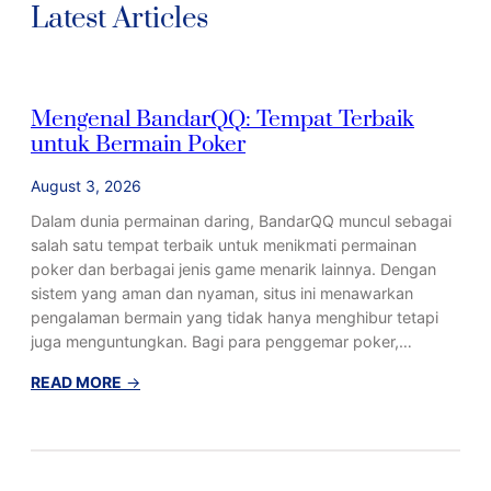
Latest Articles
Mengenal BandarQQ: Tempat Terbaik
untuk Bermain Poker
August 3, 2026
Dalam dunia permainan daring, BandarQQ muncul sebagai
salah satu tempat terbaik untuk menikmati permainan
poker dan berbagai jenis game menarik lainnya. Dengan
sistem yang aman dan nyaman, situs ini menawarkan
pengalaman bermain yang tidak hanya menghibur tetapi
juga menguntungkan. Bagi para penggemar poker,…
:
READ MORE
→
M
e
n
g