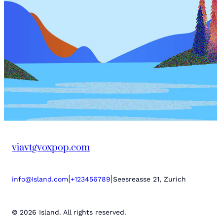
viavtgvoxpop.com
|
|
info@Island.com
+123456789
Seesreasse 21, Zurich
© 2026 Island. All rights reserved.