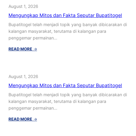
Fakta
August 1, 2026
Seputar
Mengungkap Mitos dan Fakta Seputar Bupatitogel
Bupatitogel
Bupatitogel telah menjadi topik yang banyak dibicarakan di
kalangan masyarakat, terutama di kalangan para
penggemar permainan…
:
READ MORE
→
Mengungkap
Mitos
dan
Fakta
August 1, 2026
Seputar
Mengungkap Mitos dan Fakta Seputar Bupatitogel
Bupatitogel
Bupatitogel telah menjadi topik yang banyak dibicarakan di
kalangan masyarakat, terutama di kalangan para
penggemar permainan…
:
READ MORE
→
Mengungkap
Mitos