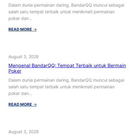
Dalam dunia permainan daring, BandarQQ muncul sebagai
salah satu tempat terbaik untuk menikmati permainan
poker dan…
:
READ MORE
→
Mengenal
BandarQQ:
Tempat
Terbaik
August 3, 2026
untuk
Mengenal BandarQQ: Tempat Terbaik untuk Bermain
Bermain
Poker
Poker
Dalam dunia permainan daring, BandarQQ muncul sebagai
salah satu tempat terbaik untuk menikmati permainan
poker dan…
:
READ MORE
→
Mengenal
BandarQQ:
Tempat
Terbaik
August 3, 2026
untuk