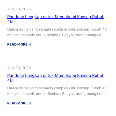
dan
Fakta
July 30, 2026
Seputar
Panduan Lengkap untuk Memahami Konsep Rubah
Bupatitogel
4D
Dalam dunia yang semakin kompleks ini, konsep Rubah 4D
menjadi menarik untuk dibahas. Banyak orang mungkin…
:
READ MORE
→
Panduan
Lengkap
untuk
Memahami
July 30, 2026
Konsep
Panduan Lengkap untuk Memahami Konsep Rubah
Rubah
4D
4D
Dalam dunia yang semakin kompleks ini, konsep Rubah 4D
menjadi menarik untuk dibahas. Banyak orang mungkin…
:
READ MORE
→
Panduan
Lengkap