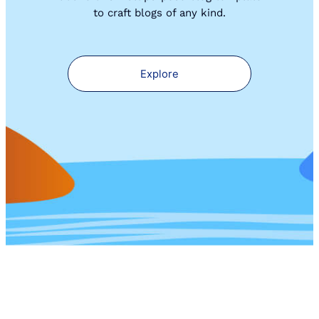
to craft blogs of any kind.
Explore