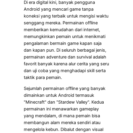
Di era digital kini, banyak pengguna
Android yang mencari game tanpa
koneksi yang terbaik untuk mengisi waktu
senggang mereka. Permainan offline
memberikan kemudahan dari internet,
memungkinkan pemain untuk menikmati
pengalaman bermain game kapan saja
dan kapan pun. Di seluruh berbagai jenis,
permainan adventure dan survival adalah
favorit banyak karena alur cerita yang seru
dan uji coba yang menghadapi skill serta
taktik para pemain.
Sejumlah permainan offline yang banyak
dimainkan untuk Android termasuk
"Minecraft" dan "Stardew Valley". Kedua
permainan ini menawarkan gameplay
yang mendalam, di mana pemain bisa
membangun alam mereka sendiri atau
mengelola kebun. Dibalut dengan visual