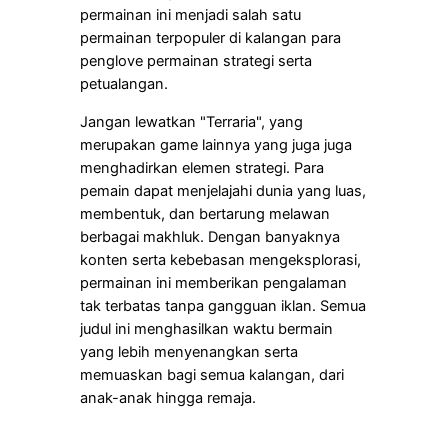
permainan ini menjadi salah satu
permainan terpopuler di kalangan para
penglove permainan strategi serta
petualangan.
Jangan lewatkan "Terraria", yang
merupakan game lainnya yang juga juga
menghadirkan elemen strategi. Para
pemain dapat menjelajahi dunia yang luas,
membentuk, dan bertarung melawan
berbagai makhluk. Dengan banyaknya
konten serta kebebasan mengeksplorasi,
permainan ini memberikan pengalaman
tak terbatas tanpa gangguan iklan. Semua
judul ini menghasilkan waktu bermain
yang lebih menyenangkan serta
memuaskan bagi semua kalangan, dari
anak-anak hingga remaja.