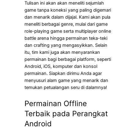
Tulisan ini akan akan meneliti sejumlah
game tanpa koneksi yang paling digemari
dan menarik dalam dijajal. Kami akan pula
meneliti berbagai genre, mulai dari game
role-playing game serta multiplayer online
battle arena hingga permainan teka-teki
dan crafting yang mengasyikkan. Selain
itu, tim kami juga akan menyarankan
permainan bagi berbagai platform, seperti
Android, iOS, komputer dan konsol
permainan. Siapkan dirimu Anda agar
menyusuri alam game yang menarik dan
temukan petualangan seru di dalamnya!
Permainan Offline
Terbaik pada Perangkat
Android