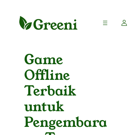
Game
Offline
Terbaik
untuk
Pengembara