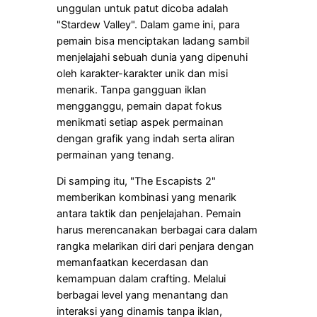
unggulan untuk patut dicoba adalah
"Stardew Valley". Dalam game ini, para
pemain bisa menciptakan ladang sambil
menjelajahi sebuah dunia yang dipenuhi
oleh karakter-karakter unik dan misi
menarik. Tanpa gangguan iklan
mengganggu, pemain dapat fokus
menikmati setiap aspek permainan
dengan grafik yang indah serta aliran
permainan yang tenang.
Di samping itu, "The Escapists 2"
memberikan kombinasi yang menarik
antara taktik dan penjelajahan. Pemain
harus merencanakan berbagai cara dalam
rangka melarikan diri dari penjara dengan
memanfaatkan kecerdasan dan
kemampuan dalam crafting. Melalui
berbagai level yang menantang dan
interaksi yang dinamis tanpa iklan,