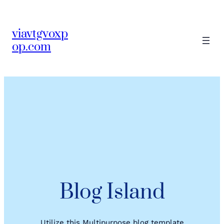
Skip
to
viavtgvoxp
content
op.com
Blog Island
Utilize this Multipurpose blog template