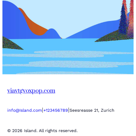
viavtgvoxpop.com
|
|
info@Island.com
+123456789
Seesreasse 21, Zurich
© 2026 Island. All rights reserved.