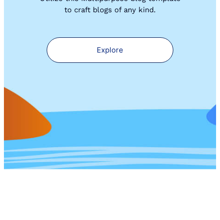
to craft blogs of any kind.
Explore