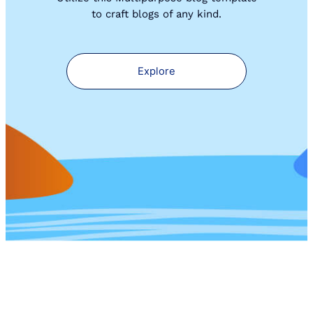
to craft blogs of any kind.
Explore