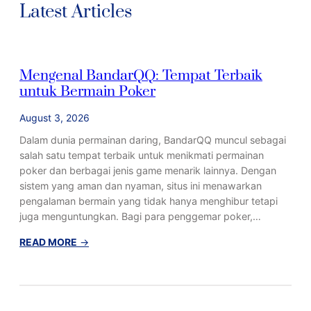
Latest Articles
Mengenal BandarQQ: Tempat Terbaik
untuk Bermain Poker
August 3, 2026
Dalam dunia permainan daring, BandarQQ muncul sebagai
salah satu tempat terbaik untuk menikmati permainan
poker dan berbagai jenis game menarik lainnya. Dengan
sistem yang aman dan nyaman, situs ini menawarkan
pengalaman bermain yang tidak hanya menghibur tetapi
juga menguntungkan. Bagi para penggemar poker,…
:
READ MORE
→
M
e
n
g