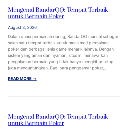
e
Mengenal BandarQQ: Tempat Terbaik
n
untuk Bermain Poker
a
l
August 3, 2026
B
a
Dalam dunia permainan daring, BandarQQ muncul sebagai
n
salah satu tempat terbaik untuk menikmati permainan
d
poker dan berbagai jenis game menarik lainnya. Dengan
a
sistem yang aman dan nyaman, situs ini menawarkan
r
pengalaman bermain yang tidak hanya menghibur tetapi
Q
juga menguntungkan. Bagi para penggemar poker,…
Q
:
:
READ MORE
→
T
M
e
e
m
n
p
g
a
e
Mengenal BandarQQ: Tempat Terbaik
t
n
untuk Bermain Poker
T
a