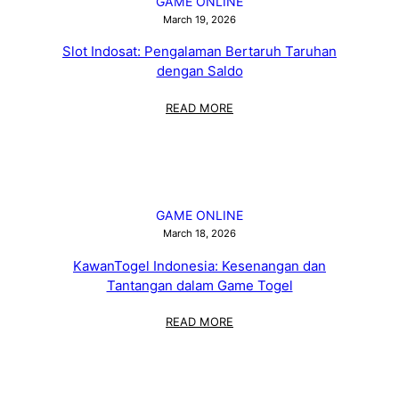
GAME ONLINE
:
March 19, 2026
REASONS
Slot Indosat: Pengalaman Bertaruh Taruhan
TO
dengan Saldo
SELECT
SBOBET?
:
READ MORE
SLOT
INDOSAT:
PENGALAMAN
BERTARUH
TARUHAN
DENGAN
GAME ONLINE
SALDO
March 18, 2026
KawanTogel Indonesia: Kesenangan dan
Tantangan dalam Game Togel
:
READ MORE
KAWANTOGEL
INDONESIA:
KESENANGAN
DAN