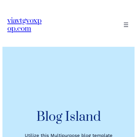
Skip
to
viavtgvoxp
content
op.com
Blog Island
Utilize this Multipurpose blog template