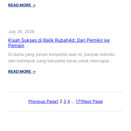
:
READ MORE
→
Kisah
Sukses
di
Balik
July 29, 2026
Rubah4d:
Kisah Sukses di Balik Rubah4d: Dari Pemikir ke
Dari
Pemain
Pemikir
ke
Di dunia yang penuh kompetisi saat ini, banyak individu
Pemain
dan kelompok yang berusaha keras untuk mencapai…
:
READ MORE
→
Kisah
Sukses
di
Balik
Rubah4d:
Previous Page
1
2
3
4
…
171
Next Page
Dari
Pemikir
ke
Pemain