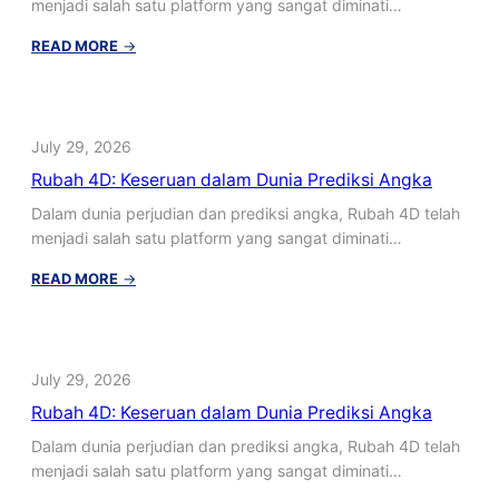
menjadi salah satu platform yang sangat diminati…
:
READ MORE
→
Rubah
4D:
Keseruan
dalam
July 29, 2026
Dunia
Rubah 4D: Keseruan dalam Dunia Prediksi Angka
Prediksi
Angka
Dalam dunia perjudian dan prediksi angka, Rubah 4D telah
menjadi salah satu platform yang sangat diminati…
:
READ MORE
→
Rubah
4D:
Keseruan
dalam
July 29, 2026
Dunia
Rubah 4D: Keseruan dalam Dunia Prediksi Angka
Prediksi
Angka
Dalam dunia perjudian dan prediksi angka, Rubah 4D telah
menjadi salah satu platform yang sangat diminati…