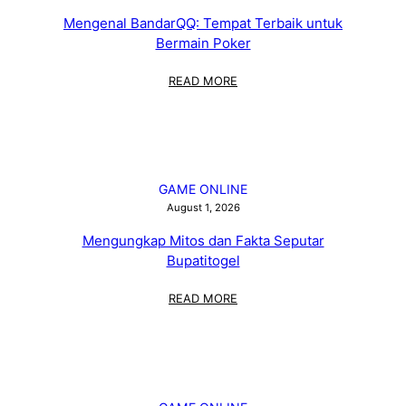
Mengenal BandarQQ: Tempat Terbaik untuk
Bermain Poker
:
READ MORE
MENGENAL
BANDARQQ:
TEMPAT
TERBAIK
UNTUK
BERMAIN
GAME ONLINE
POKER
August 1, 2026
Mengungkap Mitos dan Fakta Seputar
Bupatitogel
:
READ MORE
MENGUNGKAP
MITOS
DAN
FAKTA
SEPUTAR
BUPATITOGEL