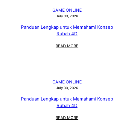
SEPUTAR
BUPATITOGEL
GAME ONLINE
July 30, 2026
Panduan Lengkap untuk Memahami Konsep
Rubah 4D
:
READ MORE
PANDUAN
LENGKAP
UNTUK
MEMAHAMI
KONSEP
RUBAH
GAME ONLINE
4D
July 30, 2026
Panduan Lengkap untuk Memahami Konsep
Rubah 4D
:
READ MORE
PANDUAN
LENGKAP