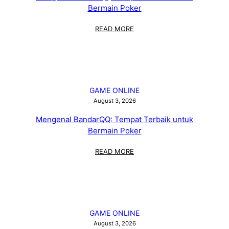
Bermain Poker
:
READ MORE
MENGENAL
BANDARQQ:
TEMPAT
TERBAIK
UNTUK
BERMAIN
GAME ONLINE
POKER
August 3, 2026
Mengenal BandarQQ: Tempat Terbaik untuk
Bermain Poker
:
READ MORE
MENGENAL
BANDARQQ:
TEMPAT
TERBAIK
UNTUK
BERMAIN
GAME ONLINE
POKER
August 3, 2026