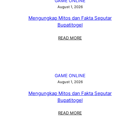
GAME ONLINE
August 1, 2026
Mengungkap Mitos dan Fakta Seputar
Bupatitogel
:
READ MORE
MENGUNGKAP
MITOS
DAN
FAKTA
SEPUTAR
BUPATITOGEL
GAME ONLINE
August 1, 2026
Mengungkap Mitos dan Fakta Seputar
Bupatitogel
:
READ MORE
MENGUNGKAP
MITOS
DAN
FAKTA