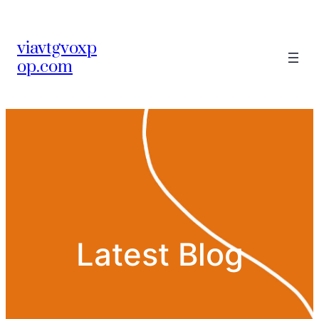
Skip
to
viavtgvoxp
content
op.com
Latest Blog