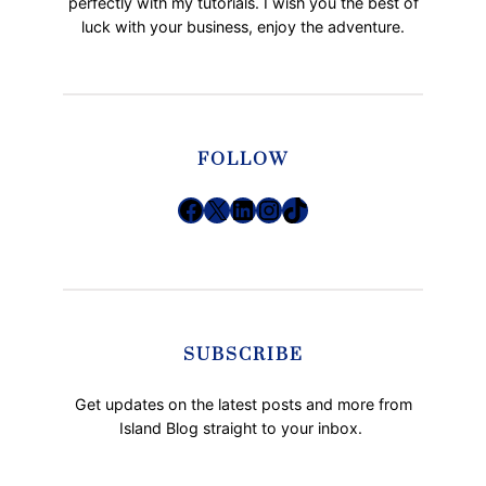
perfectly with my tutorials. I wish you the best of
e
luck with your business, enjoy the adventure.
p
u
t
a
r
B
FOLLOW
u
p
Facebook
X
LinkedIn
Instagram
TikTok
a
t
i
t
o
g
SUBSCRIBE
e
l
Get updates on the latest posts and more from
Island Blog straight to your inbox.