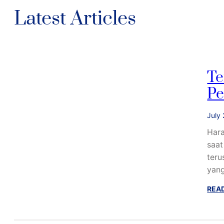
Latest Articles
Te
Pe
July 
Hara
saat
teru
yan
REA