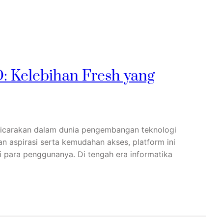
 Kelebihan Fresh yang
bicarakan dalam dunia pengembangan teknologi
 aspirasi serta kemudahan akses, platform ini
 para penggunanya. Di tengah era informatika