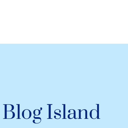
Blog Island