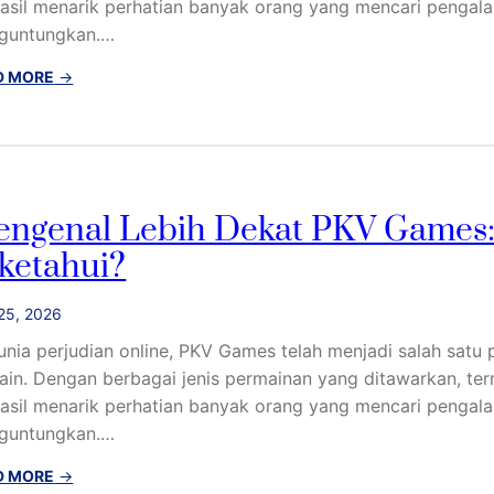
a
asil menarik perhatian banyak orang yang mencari penga
p
i
n
guntungkan.…
a
d
g
S
u
P
:
D MORE
→
a
p
e
M
j
S
r
e
a
e
l
n
y
c
u
g
a
a
D
e
n
r
ngenal Lebih Dekat PKV Games: 
i
n
g
a
c
a
P
ketahui?
D
o
l
e
e
b
L
r
w
 25, 2026
a
e
l
i
b
u
unia perjudian online, PKV Games telah menjadi salah satu
4
i
P
in. Dengan berbagai jenis permainan yang ditawarkan, t
D
h
e
asil menarik perhatian banyak orang yang mencari penga
:
D
r
A
guntungkan.…
e
l
p
k
u
:
D MORE
→
a
a
K