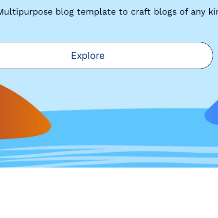
 Multipurpose blog template to craft blogs of any ki
Explore