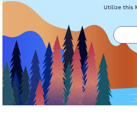
Utilize this