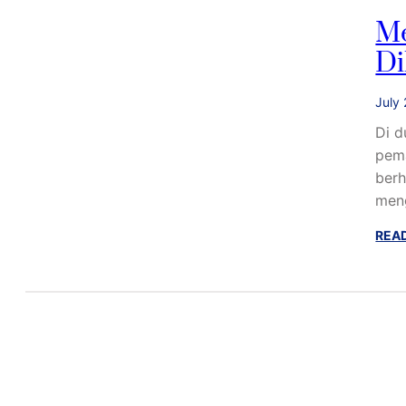
Me
Di
July
Di d
pema
berh
men
REA