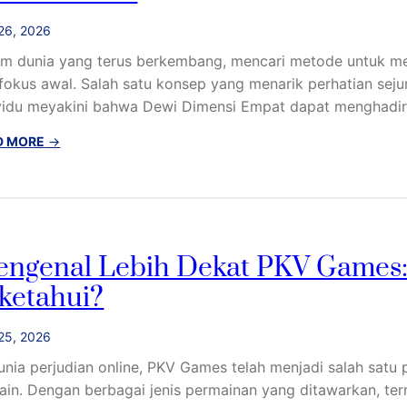
p
n
a
 26, 2026
H
t
i
m dunia yang terus berkembang, mencari metode untuk meni
D
d
 fokus awal. Salah satu konsep yang menarik perhatian se
:
u
vidu meyakini bahwa Dewi Dimensi Empat dapat menghadirka
K
p
e
D
:
D MORE
→
l
e
T
e
n
r
b
g
a
i
a
n
h
n
s
a
D
ngenal Lebih Dekat PKV Games: 
f
n
e
o
F
ketahui?
w
r
r
i
m
e
4
 25, 2026
a
s
D
s
unia perjudian online, PKV Games telah menjadi salah satu
h
:
i
y
in. Dengan berbagai jenis permainan yang ditawarkan, t
A
H