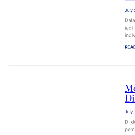
July
Dala
jadi
indi
REA
Me
Di
July
Di d
pema