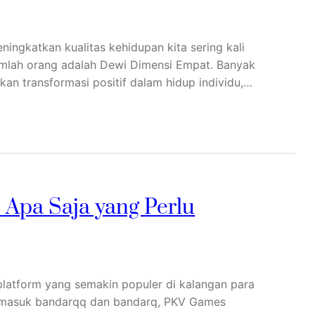
ngkatkan kualitas kehidupan kita sering kali
jumlah orang adalah Dewi Dimensi Empat. Banyak
n transformasi positif dalam hidup individu,…
Apa Saja yang Perlu
 platform yang semakin populer di kalangan para
ermasuk bandarqq dan bandarq, PKV Games