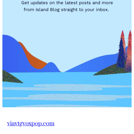
Get updates on the latest posts and more
from Island Blog straight to your inbox.
viavtgvoxpop.com