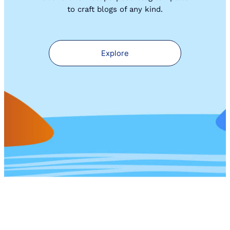
to craft blogs of any kind.
Explore