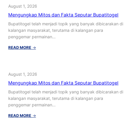
Fakta
August 1, 2026
Seputar
Mengungkap Mitos dan Fakta Seputar Bupatitogel
Bupatitogel
Bupatitogel telah menjadi topik yang banyak dibicarakan di
kalangan masyarakat, terutama di kalangan para
penggemar permainan…
:
READ MORE
→
Mengungkap
Mitos
dan
Fakta
August 1, 2026
Seputar
Mengungkap Mitos dan Fakta Seputar Bupatitogel
Bupatitogel
Bupatitogel telah menjadi topik yang banyak dibicarakan di
kalangan masyarakat, terutama di kalangan para
penggemar permainan…
:
READ MORE
→
Mengungkap
Mitos