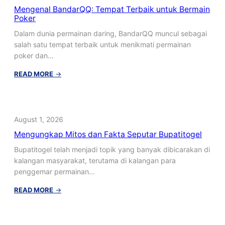
Mengenal BandarQQ: Tempat Terbaik untuk Bermain
Bermain
Poker
Poker
Dalam dunia permainan daring, BandarQQ muncul sebagai
salah satu tempat terbaik untuk menikmati permainan
poker dan…
:
READ MORE
→
Mengenal
BandarQQ:
Tempat
Terbaik
August 1, 2026
untuk
Mengungkap Mitos dan Fakta Seputar Bupatitogel
Bermain
Poker
Bupatitogel telah menjadi topik yang banyak dibicarakan di
kalangan masyarakat, terutama di kalangan para
penggemar permainan…
:
READ MORE
→
Mengungkap
Mitos
dan