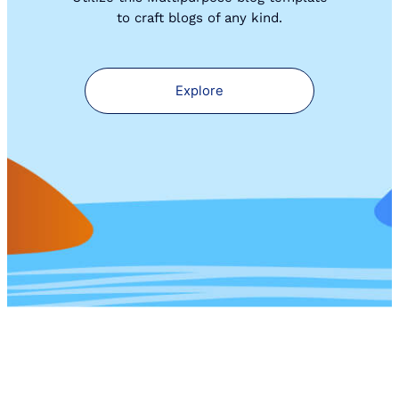
to craft blogs of any kind.
Explore