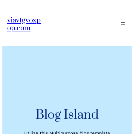
Skip
to
viavtgvoxp
content
op.com
Blog Island
Utilize this Multipurpose blog template