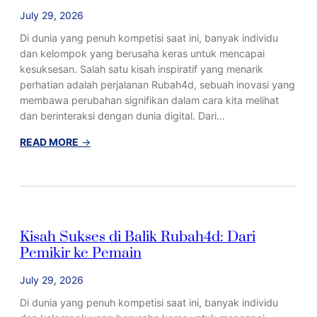
i
k
July 29, 2026
a
s
P
e
Di dunia yang penuh kompetisi saat ini, banyak individu
r
s
dan kelompok yang berusaha keras untuk mencapai
e
d
kesuksesan. Salah satu kisah inspiratif yang menarik
d
i
perhatian adalah perjalanan Rubah4d, sebuah inovasi yang
i
B
membawa perubahan signifikan dalam cara kita melihat
k
a
dan berinteraksi dengan dunia digital. Dari…
s
l
i
i
:
READ MORE
→
A
k
K
n
R
i
g
u
s
k
b
a
a
a
h
Kisah Sukses di Balik Rubah4d: Dari
h
S
Pemikir ke Pemain
4
u
d
k
July 29, 2026
:
s
D
e
Di dunia yang penuh kompetisi saat ini, banyak individu
a
s