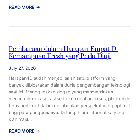
i
a
:
READ MORE
→
r
p
T
k
a
e
e
n
r
P
E
o
e
m
b
Pembaruan dalam Harapan Empat D:
m
p
o
Kemampuan Fresh yang Perlu Diuji
a
a
s
i
t
a
July 27, 2026
n
D
n
:
d
Harapan4D sudah menjadi salah satu platform yang
K
a
banyak dibicarakan dalam dunia pengembangan teknologi
e
l
saat ini. Menggunakan slogan yang mencerminkan
m
a
mencerminkan aspirasi serta kemudahan akses, platform ini
a
m
terus bertekad dalam memberikan perspektif yang optimal
m
H
bagi para penggunanya. Di tengah era informatika yang
p
a
kian maju…
u
r
a
a
:
READ MORE
→
n
p
P