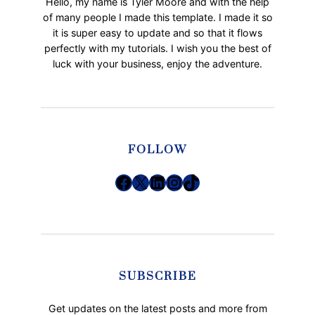
Hello, my name is Tyler Moore and with the help
g
E
of many people I made this template. I made it so
W
m
it is super easy to update and so that it flows
a
p
perfectly with my tutorials. I wish you the best of
j
a
luck with your business, enjoy the adventure.
i
t
b
D
D
:
i
K
u
e
j
m
FOLLOW
i
a
m
Facebook
X
LinkedIn
Instagram
TikTok
p
u
a
n
F
r
SUBSCRIBE
e
s
Get updates on the latest posts and more from
h