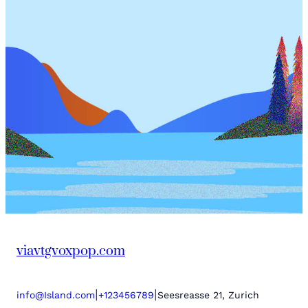
viavtgvoxpop.com
|
|
info@Island.com
+123456789
Seesreasse 21, Zurich