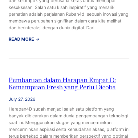
dan kelompok yang berusaha keras untuk mencapai
r
d
kesuksesan. Salah satu kisah inspiratif yang menarik
i
i
perhatian adalah perjalanan Rubah4d, sebuah inovasi yang
P
B
membawa perubahan signifikan dalam cara kita melihat
e
a
dan berinteraksi dengan dunia digital. Dari…
m
l
i
i
:
READ MORE
→
k
k
K
i
R
i
r
u
s
k
b
a
e
a
h
Pembaruan dalam Harapan Empat D:
P
h
S
Kemampuan Fresh yang Perlu Dicoba
e
4
u
m
d
k
July 27, 2026
a
:
s
i
D
e
Harapan4D sudah menjadi salah satu platform yang
n
a
s
banyak dibicarakan dalam dunia pengembangan teknologi
r
d
saat ini. Menggunakan slogan yang mencerminkan
i
i
mencerminkan aspirasi serta kemudahan akses, platform ini
P
B
terus bertekad dalam memberikan perspektif yang optimal