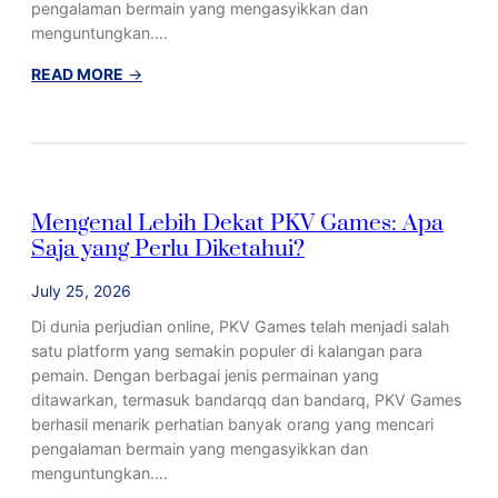
pengalaman bermain yang mengasyikkan dan
e
a
k
menguntungkan.…
t
y
a
a
a
t
:
READ MORE
→
h
n
P
M
u
g
K
e
i
P
V
n
e
G
g
r
a
e
Mengenal Lebih Dekat PKV Games: Apa
l
m
n
Saja yang Perlu Diketahui?
u
e
a
D
s
l
July 25, 2026
i
:
L
k
A
e
Di dunia perjudian online, PKV Games telah menjadi salah
e
p
b
satu platform yang semakin populer di kalangan para
t
a
i
pemain. Dengan berbagai jenis permainan yang
a
S
h
ditawarkan, termasuk bandarqq dan bandarq, PKV Games
h
a
D
berhasil menarik perhatian banyak orang yang mencari
u
j
e
pengalaman bermain yang mengasyikkan dan
i
a
k
menguntungkan.…
?
y
a