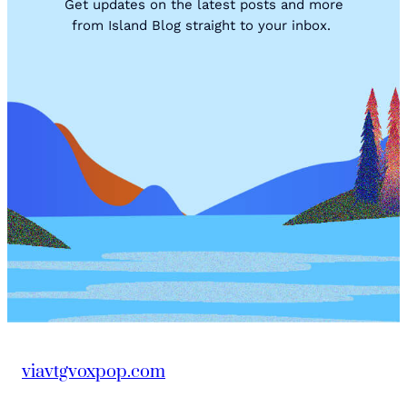
Get updates on the latest posts and more
from Island Blog straight to your inbox.
viavtgvoxpop.com