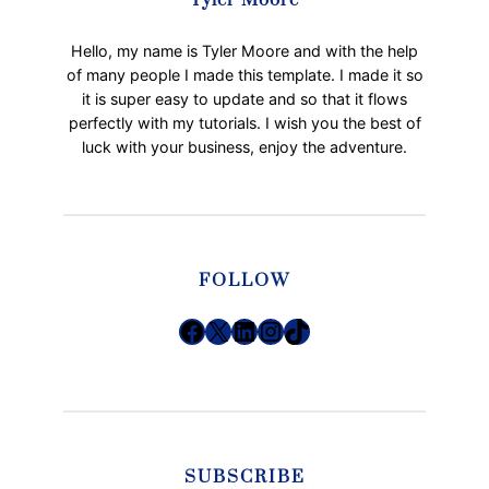
Tyler Moore
g
K
P
V
Hello, my name is Tyler Moore and with the help
e
G
of many people I made this template. I made it so
r
a
it is super easy to update and so that it flows
l
m
perfectly with my tutorials. I wish you the best of
u
e
luck with your business, enjoy the adventure.
D
s
i
:
k
A
e
p
t
a
a
S
FOLLOW
h
a
u
j
Facebook
X
LinkedIn
Instagram
TikTok
i
a
?
y
a
n
g
P
SUBSCRIBE
e